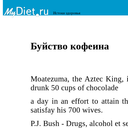
Истоки здоровья
Буйство кофеина
Moatezuma, the Aztec King, i
drunk 50 сups of chocоlade
a day in an effort to attain 
satisfay his 700 wives.
Р.J. Bush - Drugs, alcohol et s