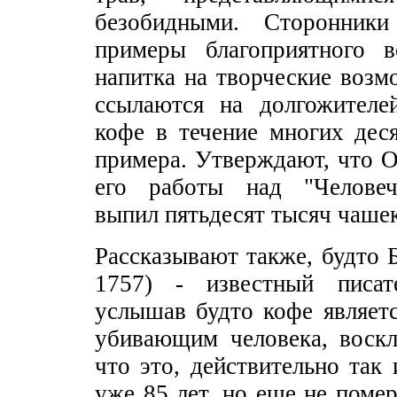
безобидными. Сторонник
примеры благоприятного в
напитка на творческие возм
ссылаются на долгожитeле
кофе в течение многих дес
примера. Утверждают, что О
его работы над "Человеч
выпил пятьдесят тысяч чашек
Рассказывают также, будто 
1757) - известный писа
услышав будто кофе являет
убивающим человека, воскл
что это, действительно так 
уже 85 лет, но еще не помер